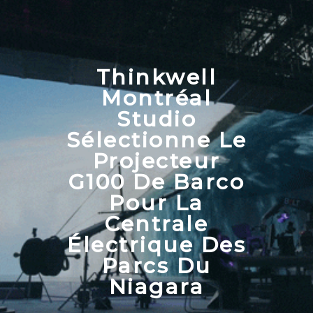
Thinkwell
Montréal
Studio
Sélectionne Le
Projecteur
G100 De Barco
Pour La
Centrale
Électrique Des
Parcs Du
Niagara